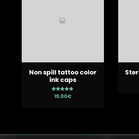
Non spill tattoo color
Ster
ink caps
out
5.00
15.00
€
of
5