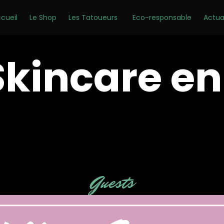
cueil
Le Shop
Les Tatoueurs
Eco-responsable
Actua
Skincare en
Category
Guests