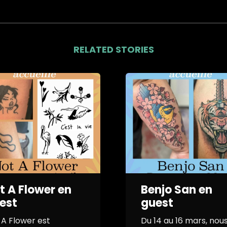
dans
dans
dans
dans
une
une
une
une
nouvelle
nouvelle
nouvelle
nouvelle
fenêtre)
fenêtre)
fenêtre)
fenêtre)
RELATED STORIES
t A Flower en
Benjo San en
est
guest
 A Flower est
Du 14 au 16 mars, nou