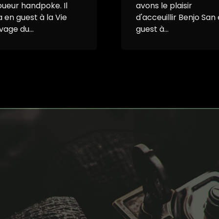
oueur handpoke. Il
avons le plaisir
a en guest à la Vie
d'acceuillir Benjo San
vage du...
guest à...